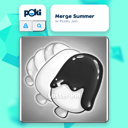
Merge Summer
av Potato Jam
Laster inn