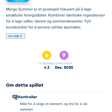
Merge Summer er et puslespill fokusert på å lage
smakfulle feriegodbiter. Kombiner identiske ingredienser
for å lage vafler, iskrem og sommerdesserter. Fyll
kundeordrer for å servere solrike øysmaker.
VIS MER
Merge Summer er et fusjonsspill hvor du kan piske
sammen de perfekte sommergodbitene til kundene dine!
Start med en enkel vaffel, og slå deretter sammen to
vafler for å lage en enda deiligere vaffel toppet med
VURDERING
OPPDATERT
bananer. Jo mer du smelter sammen, jo finere blir
4.3
des. 2025
dessertene dine! Lås opp et bredt utvalg av smakfulle
sommerdesserter og drinker som kaker, iskrem og
forfriskende kaffe. Tjen kundene dine for å tjene mynter,
Om dette spillet
som du kan bruke til å utvide sammenslåingsområdet ditt
og lage enda flere godbiter. Er du klar til å lage den
Kontroller
ultimate sommermenyen?
Klikk for å velge et element, og dra for å slå
sammen.