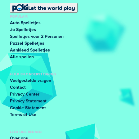
Let the world play
POPULAIR
Auto Spelletjes
.io Spelletjes
Spelletjes voor 2 Personen
Puzzel Spelletjes
Aankleed Spelletjes
Alle spellen
HULP EN ONDERSTEUNING
Veelgestelde vragen
Contact
Privacy Center
Privacy Statement
Cookie Statement
Terms of Use
LEER ONS KENNEN
Over ons