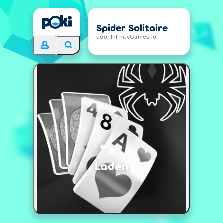
Spider Solitaire
door InfinityGames.io
Laden