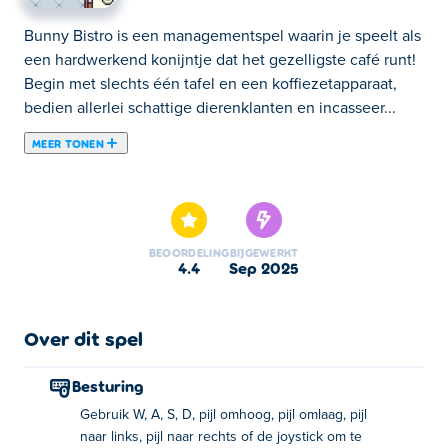
Bunny Bistro is een managementspel waarin je speelt als
een hardwerkend konijntje dat het gezelligste café runt!
Begin met slechts één tafel en een koffiezetapparaat,
bedien allerlei schattige dierenklanten en incasseer...
MEER TONEN
Bunny Bistro is een managementspel waarin je speelt als
een hardwerkend konijntje dat het gezelligste café runt!
Begin met slechts één tafel en een koffiezetapparaat,
bedien allerlei schattige dierenklanten en incasseer
BEOORDELING
BIJGEWERKT
betalingen om je zaak te laten groeien. Gebruik je
4.4
sep 2025
inkomsten om uit te breiden, nieuwe meubels en
apparatuur te kopen en assistenten aan te nemen om te
helpen. Houd alles ook schoon, want sommige klanten
Over dit spel
kunnen een beetje rommelig zijn! Klaar om het
caféleven in te duiken?
Besturing
Gebruik W, A, S, D, pijl omhoog, pijl omlaag, pijl
Hoe Bunny Bistro te spelen
naar links, pijl naar rechts of de joystick om te