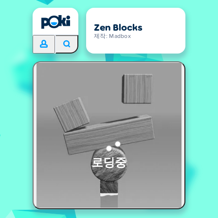
Zen Blocks
제작: Madbox
로딩중