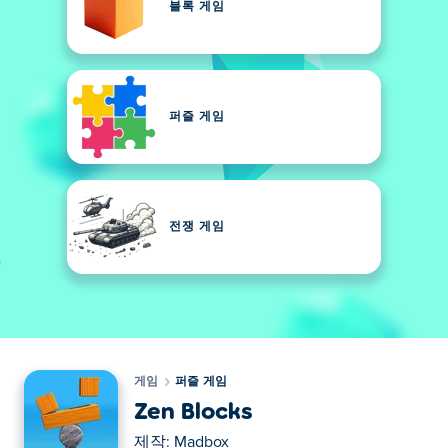
블록 게임
퍼즐 게임
전쟁 게임
게임
퍼즐 게임
Zen Blocks
제작:
Madbox