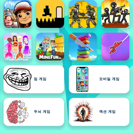
밈 게임
모바일 게임
두뇌 게임
액션 게임