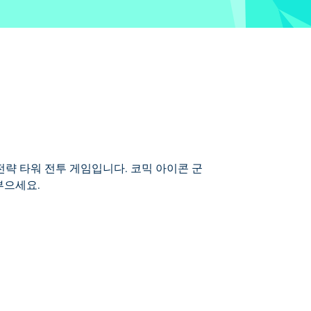
 전략 타워 전투 게임입니다. 코믹 아이콘 군
부으세요.
퉁퉁 사후르, 트랄랄레로 트랄랄라, 발레리나
. 전략을 세우고, 업그레이드하고, 궁극의