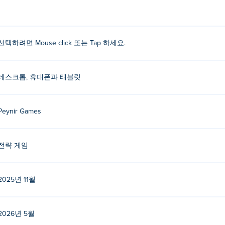
?
선택하려면 Mouse click 또는 Tap 하세요.
작했습니다. 다른 게임도 플레이해 보세요. Poki (포키):
Car Parking Sch
려면 어떻게 해야 하나요?
데스크톱, 휴대폰과 태블릿
 수 있습니다.
Peynir Games
데스크톱에서 플레이할 수 있나요?
 등 모바일 기기에서 플레이할 수 있습니다.
전략 게임
2025년 11월
2026년 5월