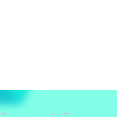
 지원
자세히 알아보기