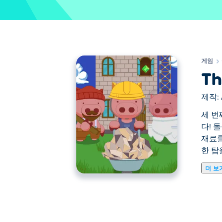
게임
Th
제작:
세 번
다! 
재료를
한 탑
더 보
세 번째 돼지 새끼의 탑은 세 마리의 부지런
돌을 제작하며 기초부터 시작하세요. 작업
업그레이드하세요. 돼지 새끼들이 거대한 