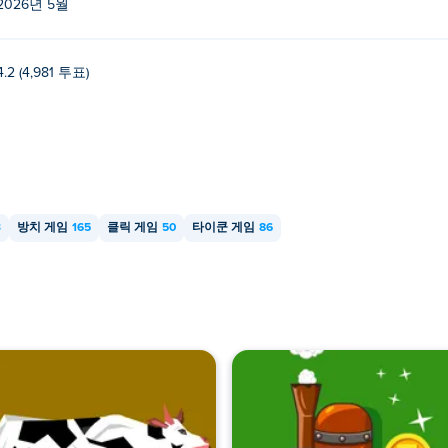
2026년 5월
4.2 (4,981 투표)
3
방치 게임
165
클릭 게임
50
타이쿤 게임
86