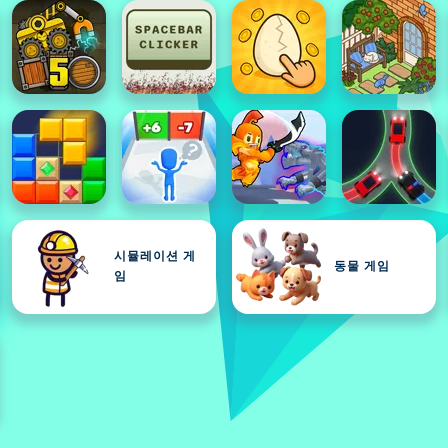
시뮬레이션 게
동물 게임
임