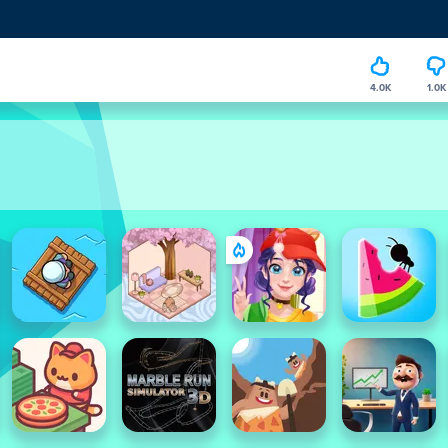
4.0K
1.0K