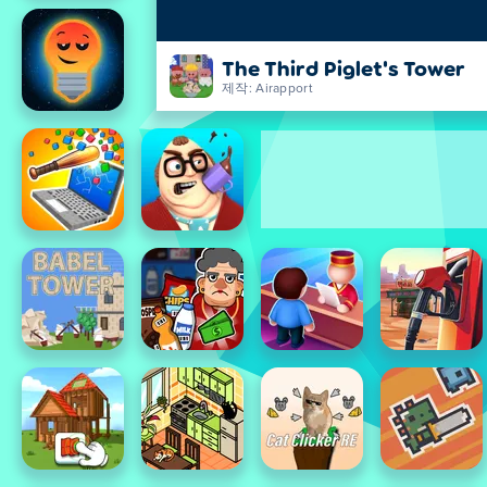
The Third Piglet's Tower
제작: Airapport