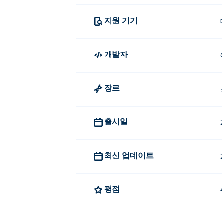
지원 기기
개발자
장르
출시일
최신 업데이트
평점