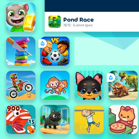
Pond Race
제작: Gametapas