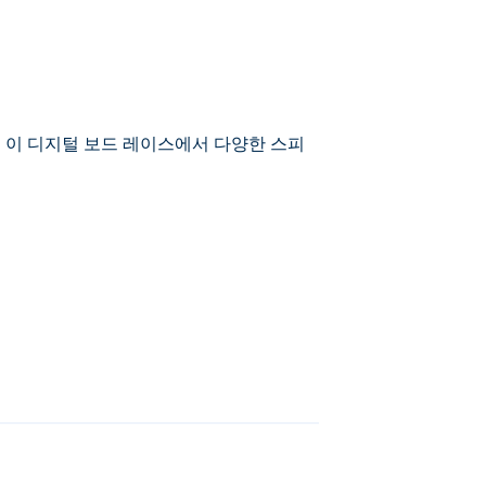
. 이 디지털 보드 레이스에서 다양한 스피