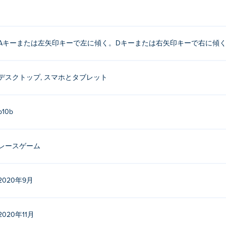
Aキーまたは左矢印キーで左に傾く。Dキーまたは右矢印キーで右に傾
デスクトップ, スマホとタブレット
b10b
レースゲーム
2020年9月
2020年11月