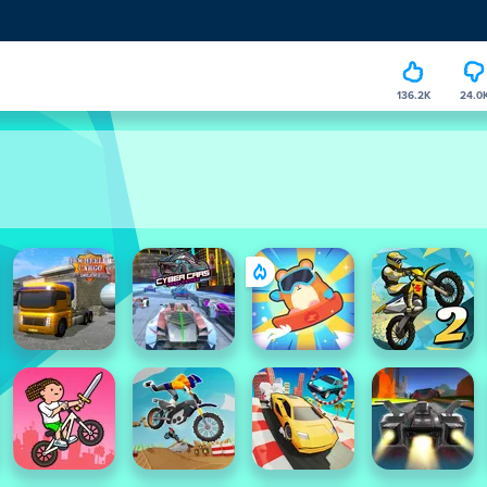
136.2K
24.0