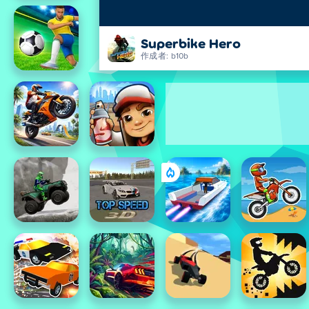
Superbike Hero
作成者: b10b