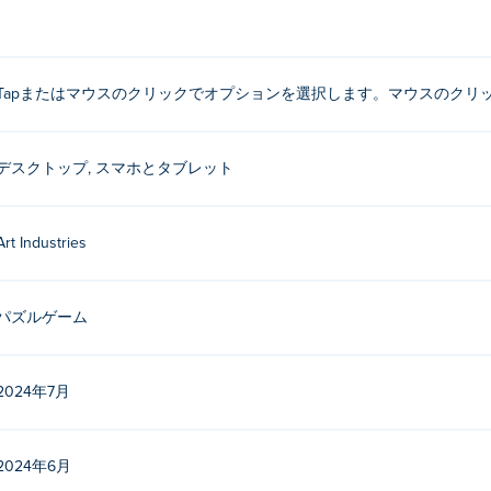
遊び方は？
選択します。または、画面をクリックして撮影します。
Tapまたはマウスのクリックでオプションを選択します。マウスのクリ
 を制作したのは誰ですか?
Industriesによって作成されました。他のゲームは Poki (ポキ):
Zombie Dyi
デスクトップ, スマホとタブレット
Stickman Parkour 3
、 tank-ball-monster-battle、 tank-ball-monste
and
！
Art Industries
rld を無料でプレイするにはどうすればいいですか?
rld を無料でプレイできます。
パズルゲーム
rld はモバイル デバイスとデスクトップでプレイできますか?
2024年7月
d は、コンピューターや携帯電話やタブレットなどのモバイル デバイスで
2024年6月