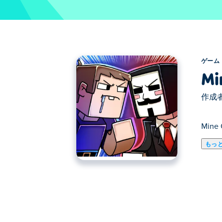
ゲーム
Mi
作成者
Mine 
もっ
Mine Cartoon: Cube Wor
すか、熟練した射手になるために一人で
ンドを取り戻すことです。彼女があなた
る種類のエンディングを集めて、成功す
ストーリーに飛び込んでゾンビを撃ちま