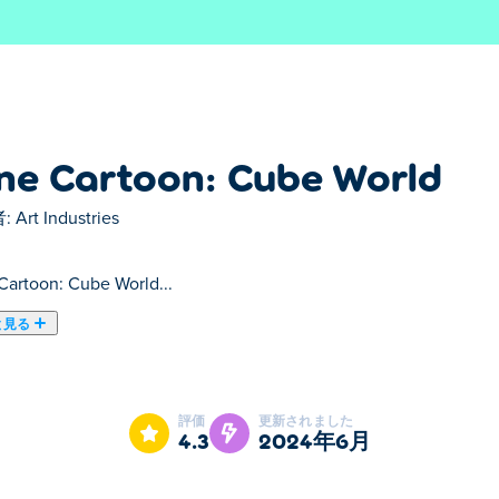
ne Cartoon: Cube World
:
Art Industries
Cartoon: Cube World...
と見る
ld は、ブロック状の宇宙でエキサイティングな冒険にあなたを連れて
旅に出るかを選択します。ラブストーリーでは、あなたの使命
評価
更新されました
の目の前で連れ去られた後、あなたは決断を下し、彼女を救お
4.3
2024年6月
るまでに何回試す必要があるか見てみましょう。アーチェリー
しょう。この楽しくて風変わりなキューブワールドの冒険の準