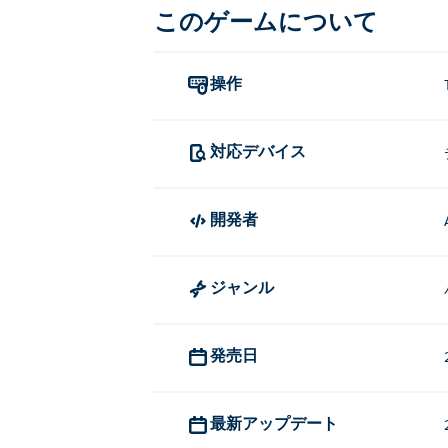
このゲームについて
Mine Cartoon: Cube World の
タップまたはクリックしてオプションを
操作
Mine Cartoon: Cube World
対応デバイス
Mine Cartoon: Cube WorldはArt 
Box
、
Stickman Parkour 2: Lucky Block
、
crazy-inc、 そして
Stickman Parkour Skyl
開発者
Mine Cartoon: Cube Wo
ジャンル
Poki では Mine Cartoon: Cube Wo
Mine Cartoon: Cube Wo
発売日
Mine Cartoon: Cube Worl
最新アップデート