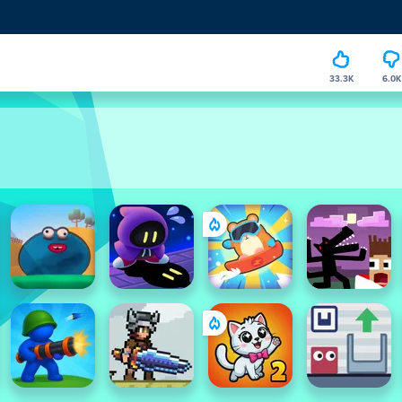
33.3K
6.0K