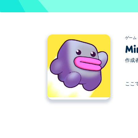
ゲーム
Mi
作成者
ここで
ここでMimelet. MimeletはFlash