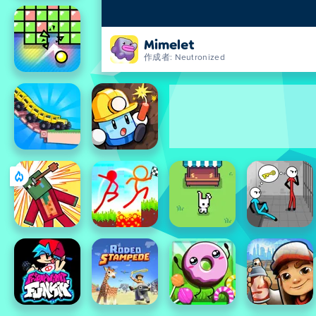
Mimelet
作成者: Neutronized