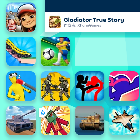
Gladiator True Story
作成者: XFormGames