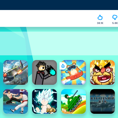
38.1K
5.8K