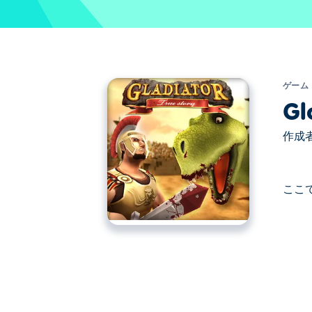
ゲーム
Gl
作成者
ここでG
ここでGladiator True Story. Glad