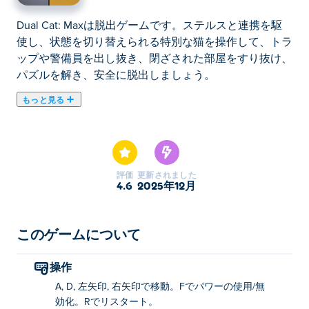
Dual Cat: Maxは脱出ゲームです。ステルスと連携を駆
使し、状態を切り替えられる特別な猫を操作して、トラ
ップや警備員を出し抜き、閉ざされた部屋をすり抜け、
パズルを解き、安全に脱出しましょう。
もっと見る
Dual Cat: Max は Dual Cat のエキサイティングな続編
で、パズルや冒険がさらに増えました。賢い灰色の猫と
して、あなたの使命は、難しい障害物でいっぱいの危険
な研究室から白い猫の友達を救出することです。でも心
評価
更新されました
配しないでください。あなたには秘密の力があります。
4.6
2025年12月
スピリット モードに切り替えて無敵になり、危険を通
り抜けます。バッテリーを集めてパワーアップし、魚を
つかみ、各レベルから脱出する最善の方法を見つけてく
このゲームについて
ださい。両方の形態をマスターして友達を救出できます
か?
操作
A, D, 左矢印, 右矢印で移動。Fでパワーの使用/無
Dual Cat: Max の遊び方
効化。Rでリスタート。