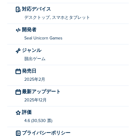
移動 - A/D または左/右矢印キー
対応デバイス
電源の使用/無効化 - F
デスクトップ, スマホとタブレット
再起動 - R
開発者
Seal Unicorn Games
Dual Cat: Max を作成した人は誰ですか?
ジャンル
Dual Cat: MaxはSeal Unicorn Gamesによって開発されま
脱出ゲーム
した。他のゲームもプレイできます。
Poki (ポキ)
:
Misland
、
Fluffy Out
、
Dual Cat
そして
Rusher
発売日
Crusher
！
2025年2月
Dual Cat: Maxを無料でプレイするにはどうす
最新アップデート
ればいいですか?
2025年12月
Dual Cat: Max は Poki で無料でプレイできます。
評価
4.6 (30,530 票)
Dual Cat: Max はモバイル デバイスとデスクト
ップでプレイできますか?
プライバシーポリシー