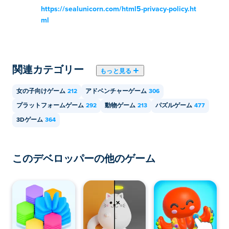
https://sealunicorn.com/html5-privacy-policy.ht
Dual Cat: Max は、コンピューター、携帯電話、タブレ
ml
ットなどのモバイル デバイスでプレイできます。
関連カテゴリー
もっと見る
女の子向けゲーム
212
アドベンチャーゲーム
306
プラットフォームゲーム
292
動物ゲーム
213
パズルゲーム
477
3Dゲーム
364
このデベロッパーの他のゲーム