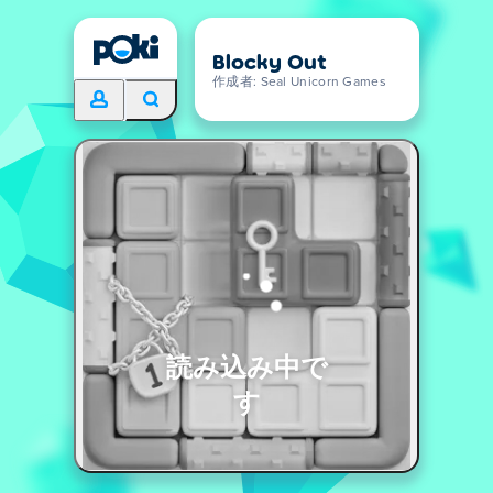
Blocky Out
作成者: Seal Unicorn Games
読み込み中で
す