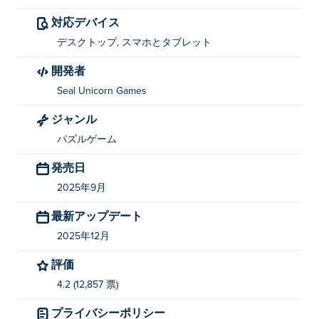
Blocky Out を作成したのは何ですか?
対応デバイス
Blocky OutはSeal Unicorn Gamesによって開発されまし
デスクトップ, スマホとタブレット
た。他のゲームもぜひプレイしてください。
Poki (ポ
開発者
キ)
：
Misland
、
Hexellent
、
Fluffy Out
、
Dual Cat
、
Seal Unicorn Games
Dual Cat: Max
そして
Rusher Crusher
！
ジャンル
Blocky Outを無料でプレイするにはどうすれば
いいですか?
パズルゲーム
発売日
Blocky Out は Poki で無料でプレイできます。
2025年9月
Blocky Out はモバイル デバイスとデスクトッ
最新アップデート
プでプレイできますか?
2025年12月
Blocky Out は、コンピューター、携帯電話、タブレッ
評価
トなどのモバイル デバイスでプレイできます。
4.2 (12,857 票)
プライバシーポリシー