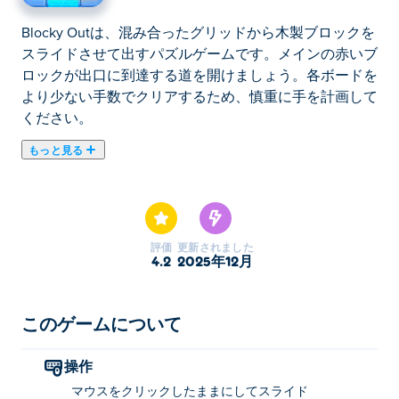
Blocky Outは、混み合ったグリッドから木製ブロックを
スライドさせて出すパズルゲームです。メインの赤いブ
ロックが出口に到達する道を開けましょう。各ボードを
より少ない手数でクリアするため、慎重に手を計画して
ください。
もっと見る
Blocky Outはカラフルなパズルゲームです。それぞれの
ブロックを対応するドアにスライドさせて、ボードをク
リアしましょう！スライド一つ一つが重要なので、慎重
に動きを計画し、巧妙な仕掛けが散りばめられた難解な
評価
更新されました
パズルを解きましょう。行き詰まったら、便利なパワー
4.2
2025年12月
アップを使ってブーストしましょう。全レベルをクリア
して、スライドの技をマスターできるでしょうか？
このゲームについて
Blocky Out の遊び方
操作
クリックして押したままスライドします。
マウスをクリックしたままにしてスライド