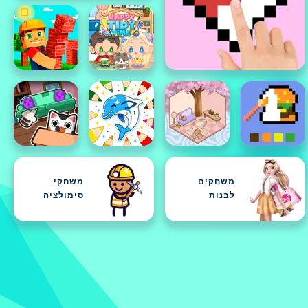
משחקים
משחקי
לבנות
סימולציה