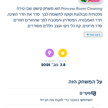
Princess Room Cleaning הוא משחק קישוט שבו טירה
מלכותית מבולגנת זקוקה לתשומת לבך. סדר את חדר השינה,
חדר האמבטיה, המסדרון והמטבח לפני שההורים חוזרים.
סדר פריטים, קח כלי ניקוי ועצב חללים מסודרים.
הצג עוד
כאן תוכלו לשחק ב Princess Room Cleaning. Princess
Room Cleaning הוא אחד מהמשחקים לבנות הנבחרים שלנו
דירוג
מְעוּדכָּן
3.8
נוב׳ 2025
על המשחק הזה
פקדים
השתמשו בעכבר כדי לנקות את הבית!