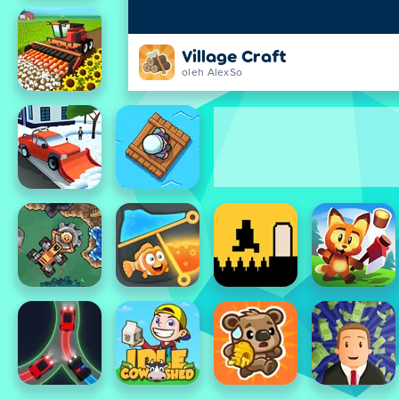
Village Craft
oleh AlexSo