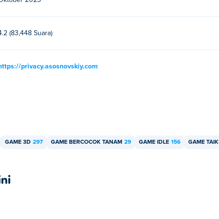
Oktober 2023
4.2 (83,448 Suara)
https://privacy.asosnovskiy.com
GAME 3D
297
GAME BERCOCOK TANAM
29
GAME IDLE
156
GAME TAI
ni