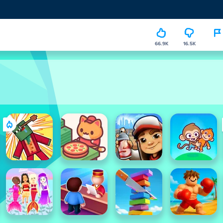
66.9K
16.5K