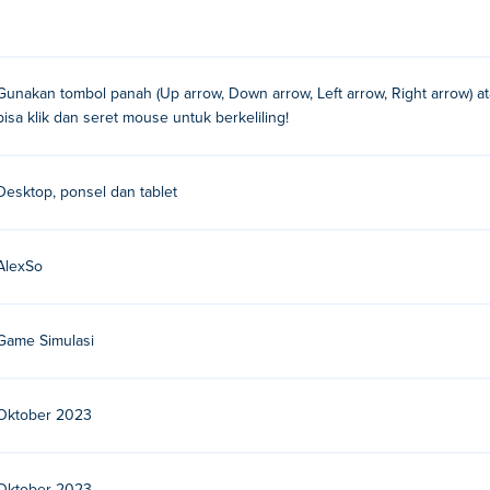
e Craft?
WASD atau klik dan seret dengan mouse untuk bergerak!
Gunakan tombol panah (Up arrow, Down arrow, Left arrow, Right arrow) at
bisa klik dan seret mouse untuk berkeliling!
aft?
lah pertandingan pertama mereka Poki!
Desktop, ponsel dan tablet
Craft secara gratis?
 di Poki.
AlexSo
aft di perangkat seluler dan desktop?
Game Simulasi
 dan perangkat seluler Anda seperti ponsel dan tablet.
Oktober 2023