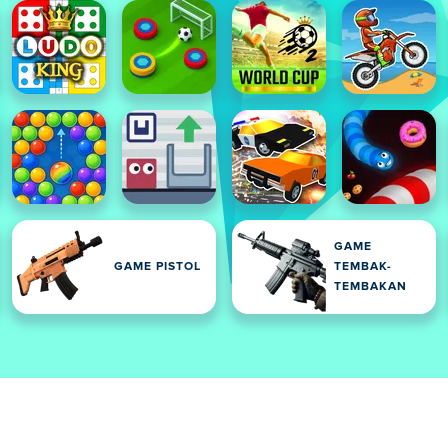
GAME
GAME PISTOL
TEMBAK-
TEMBAKAN