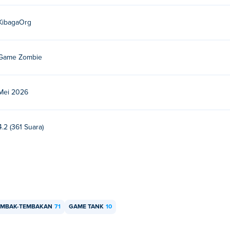
KibagaOrg
Game Zombie
Mei 2026
4.2 (361 Suara)
EMBAK-TEMBAKAN
71
GAME TANK
10