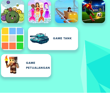
GAME TANK
GAME
PETUALANGAN