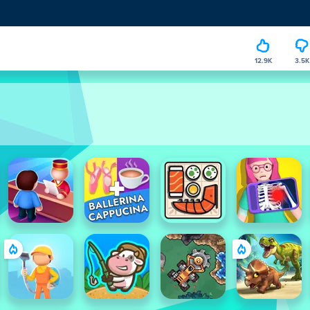
12.9K
3.5K