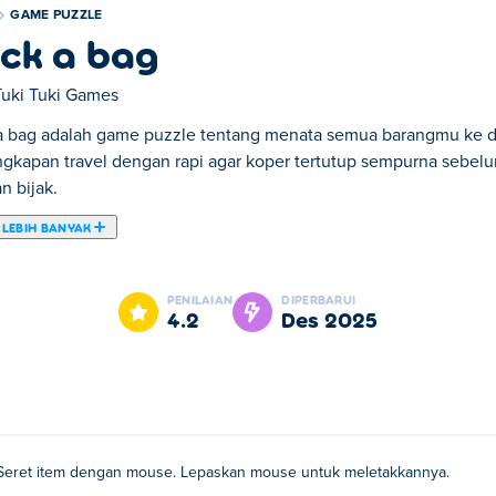
GAME PUZZLE
ck a bag
Tuki Tuki Games
a bag adalah game puzzle tentang menata semua barangmu ke da
ngkapan travel dengan rapi agar koper tertutup sempurna sebe
n bijak.
 LEBIH BANYAK
mengemasi tas Anda dan pergi. Tapi eh oh! Sepertinya Anda mem
il Anda! Anda harus menggunakan perencanaan tata ruang yang
PENILAIAN
DIPERBARUI
 level, Anda diberikan satu set item dan sebuah koper untuk dima
4.2
Des 2025
yang Anda dapatkan sehingga segalanya menjadi semakin sulit.
tunjuk bermanfaat atau mengeluarkan salah satu barang yang 
evel Pack a Bag?
as?
Seret item dengan mouse. Lepaskan mouse untuk meletakkannya.
askan mouse untuk menempatkannya!