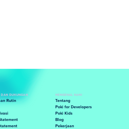
 DAN DUKUNGAN
MENGENAL KAMI
an Rutin
Tentang
Poki for Developers
ivasi
Poki Kids
Statement
Blog
Statement
Pekerjaan