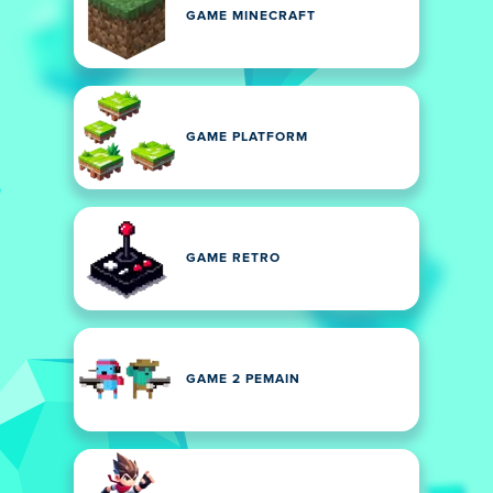
GAME MINECRAFT
GAME PLATFORM
GAME RETRO
GAME 2 PEMAIN