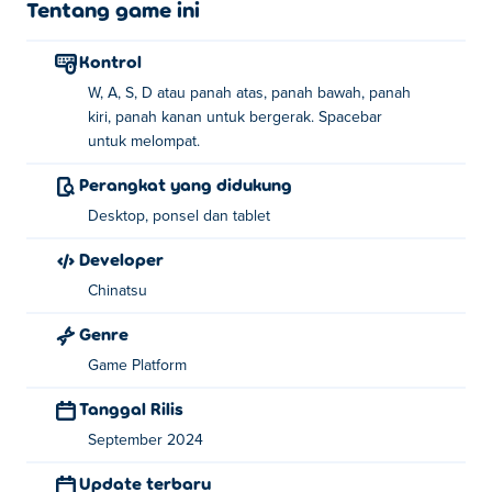
bergeser atau menghilang saat Anda tidak menduganya!
Tentang game ini
Ini adalah ujian utama kelincahan dan strategi Anda.
Apakah Anda memiliki kemampuan untuk melarikan diri
Kontrol
dari Lava Land?
W, A, S, D atau panah atas, panah bawah, panah
kiri, panah kanan untuk bergerak. Spacebar
Bagaimana cara bermain Lava Land?
untuk melompat.
Pindah: WASD atau tombol panah
Perangkat yang didukung
Lompat: bilah spasi
Desktop, ponsel dan tablet
Developer
Siapa pencipta Lava Land?
Chinatsu
Lava Land dibuat oleh Chinatsu. Mainkan game mereka
Genre
yang lain di Poki: dungeon-dash Dan farm-battles!
Game Platform
Bagaimana saya bisa memainkan Lava Land
Tanggal Rilis
secara gratis?
September 2024
Anda dapat memainkan Lava Land secara gratis di Poki.
Update terbaru