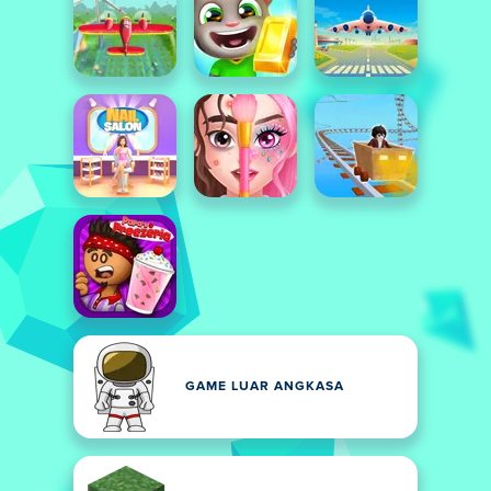
GAME LUAR ANGKASA