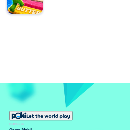
Let the world play
POPULER