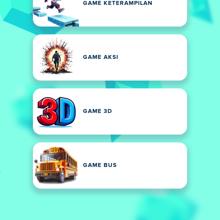
GAME KETERAMPILAN
GAME AKSI
GAME 3D
GAME BUS