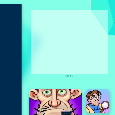
IKLAN