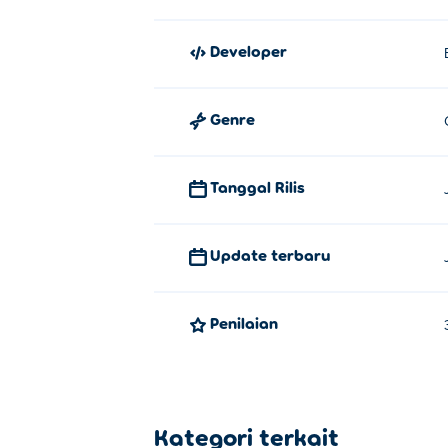
Find it! dibuat oleh Basurita Games. Main
Developer
Bagaimana cara memainkan Find it!
Kamu bisa memainkan Find it! secara gratis
Genre
Bisakah saya memainkan Find it! d
Tanggal Rilis
Find it! dapat dimainkan di komputer dan p
Update terbaru
Penilaian
Kategori terkait