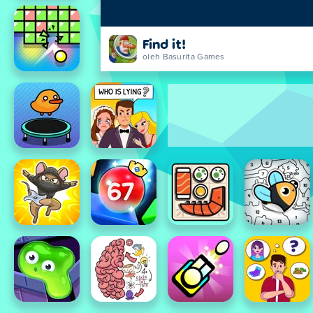
Find it!
oleh Basurita Games