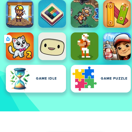
GAME IDLE
GAME PUZZLE