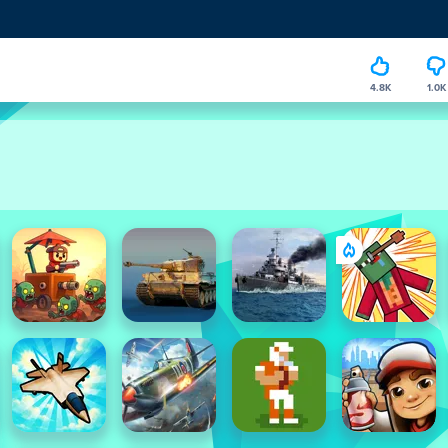
4.8K
1.0K