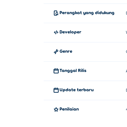
Siapa yang menciptakan Era: Evol
Perangkat yang didukung
Era: Evolusi diciptakan oleh Wit Games. I
Bagaimana saya bisa memainkan Er
Developer
Anda dapat memainkan Era: Evolution secar
Bisakah saya memainkan Era: Evolu
Genre
Era: Evolution dapat dimainkan di kompute
Tanggal Rilis
Update terbaru
Penilaian