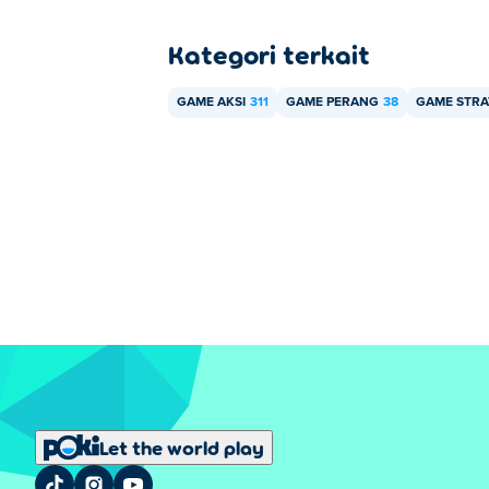
Kategori terkait
GAME AKSI
311
GAME PERANG
38
GAME STRA
Let the world play