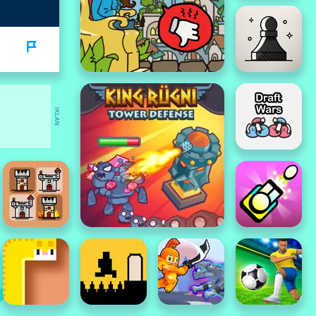
IKLAN