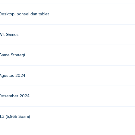
usi?
ni adalah pertandingan pertama mereka di Poki!
Desktop, ponsel dan tablet
a: Evolution secara gratis?
Wit Games
a gratis di Poki.
tion di perangkat seluler dan desktop?
Game Strategi
r dan perangkat seluler Anda seperti ponsel dan tablet.
Agustus 2024
Desember 2024
4.3 (5,865 Suara)