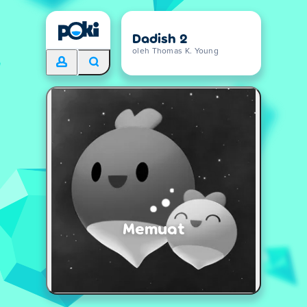
Dadish 2
oleh Thomas K. Young
Memuat