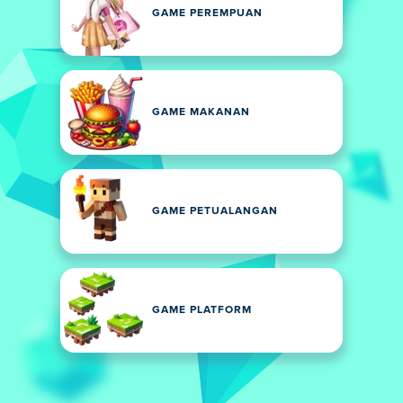
GAME PEREMPUAN
GAME MAKANAN
GAME PETUALANGAN
GAME PLATFORM