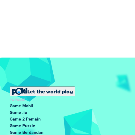
Let the world play
POPULER
Game Mobil
Game .io
Game 2 Pemain
Game Puzzle
Game Berdandan