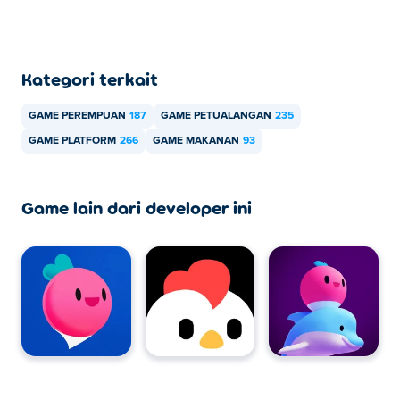
Kategori terkait
GAME PEREMPUAN
187
GAME PETUALANGAN
235
GAME PLATFORM
266
GAME MAKANAN
93
Game lain dari developer ini