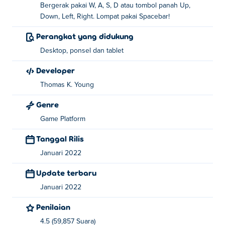
Bergerak pakai W, A, S, D atau tombol panah Up,
Down, Left, Right. Lompat pakai Spacebar!
Perangkat yang didukung
Desktop, ponsel dan tablet
Developer
Thomas K. Young
Genre
Game Platform
Tanggal Rilis
Januari 2022
Update terbaru
Januari 2022
Penilaian
4.5 (59,857 Suara)