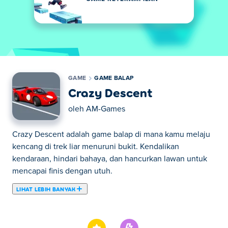
GAME
GAME BALAP
Crazy Descent
oleh
AM-Games
Crazy Descent adalah game balap di mana kamu melaju
kencang di trek liar menuruni bukit. Kendalikan
kendaraan, hindari bahaya, dan hancurkan lawan untuk
mencapai finis dengan utuh.
LIHAT LEBIH BANYAK
Crazy Descent adalah game balapan yang memadukan
kecepatan dan kekacauan! Berlombalah di trek liar di
langit, hindari rintangan, dan dorong lawan Anda hingga