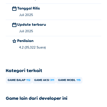
Descent secara gratis?
Tanggal Rilis
Juli 2025
Anda dapat memainkan Crazy Descent secara gratis di
Poki.
Update terbaru
Bisakah saya memainkan Crazy Descent di
Juli 2025
perangkat seluler dan desktop?
Penilaian
Crazy Descent dapat dimainkan di komputer dan
4.2 (35,322 Suara)
perangkat seluler seperti ponsel dan tablet.
Kategori terkait
GAME BALAP
112
GAME AKSI
311
GAME MOBIL
115
Game lain dari developer ini