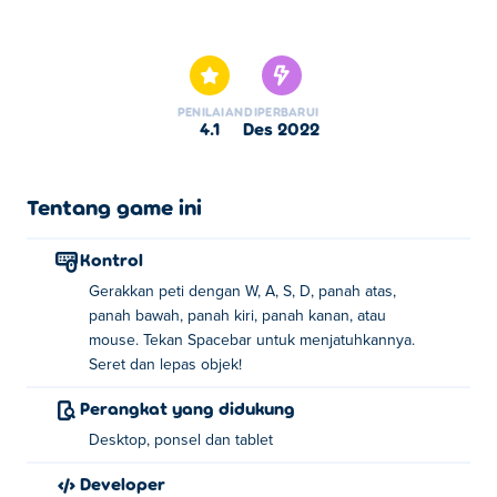
Di sini Anda dapat bermain Cover Orange: Wild West.
Cover Orange: Wild West merupakan salah satu Game
Puzzle pilihan kami.
PENILAIAN
DIPERBARUI
4.1
Des 2022
Tentang game ini
Kontrol
Gerakkan peti dengan W, A, S, D, panah atas,
panah bawah, panah kiri, panah kanan, atau
mouse. Tekan Spacebar untuk menjatuhkannya.
Seret dan lepas objek!
Perangkat yang didukung
Desktop, ponsel dan tablet
Developer