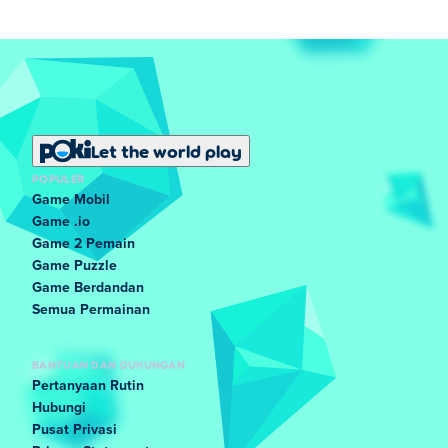
Let the world play
POPULER
Game Mobil
Game .io
Game 2 Pemain
Game Puzzle
Game Berdandan
Semua Permainan
BANTUAN DAN DUKUNGAN
Pertanyaan Rutin
Hubungi
Pusat Privasi