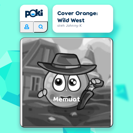
Cover Orange:
Wild West
oleh Johnny-K
Memuat