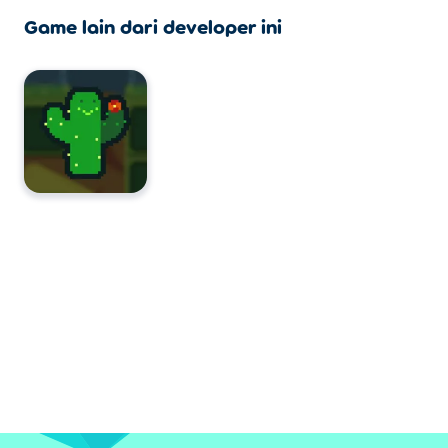
Game lain dari developer ini