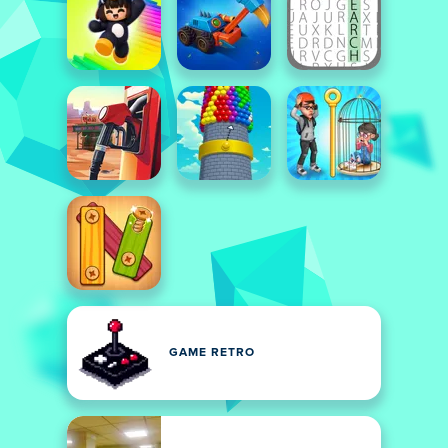
GAME RETRO