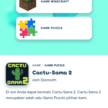
GAME MINECRAFT
GAME PUZZLE
GAME
GAME PUZZLE
Cactu-Sama 2
oleh
Diemorth
Di sini Anda dapat bermain Cactu-Sama 2. Cactu-Sama 2
merupakan salah satu Game Puzzle pilihan kami.
Di sini Anda dapat bermain Cactu-Sama 2. Cactu-Sama 2