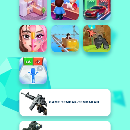
GAME TEMBAK-TEMBAKAN