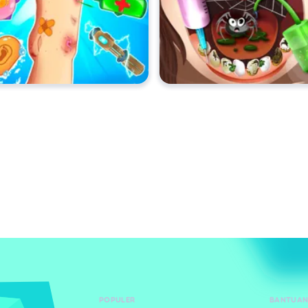
POPULER
BANTUAN