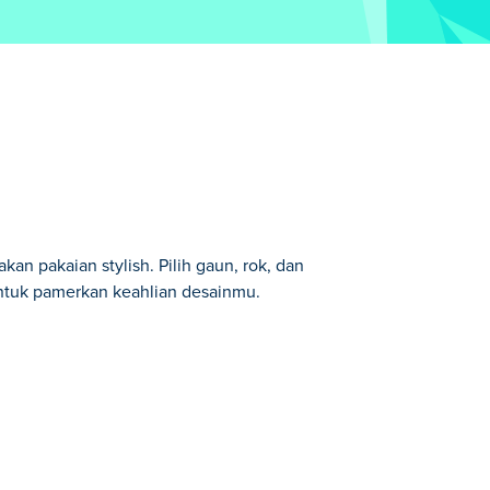
n pakaian stylish. Pilih gaun, rok, dan
untuk pamerkan keahlian desainmu.
tu Game Perempuan pilihan kami.