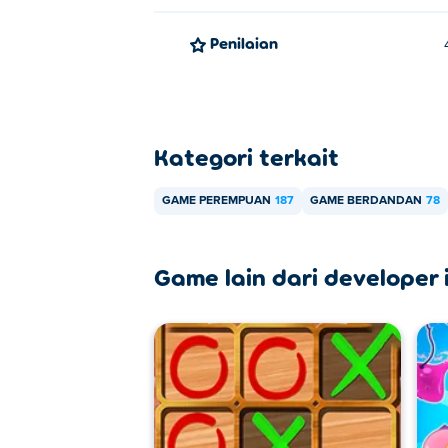
Penilaian
Kategori terkait
GAME PEREMPUAN
187
GAME BERDANDAN
78
Game lain dari developer i