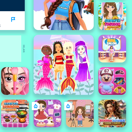
K
IKLAN