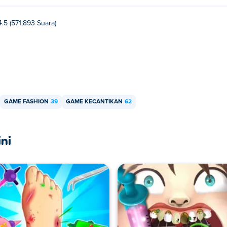
4.5 (571,893 Suara)
GAME FASHION
39
GAME KECANTIKAN
62
ni