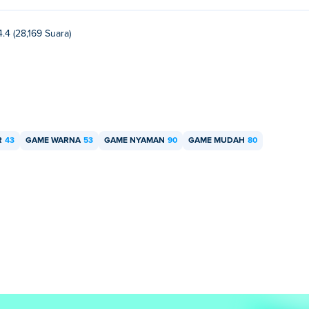
4.4 (28,169 Suara)
R
43
GAME WARNA
53
GAME NYAMAN
90
GAME MUDAH
80