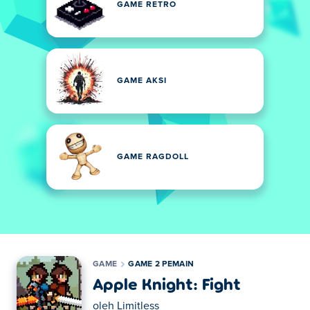
GAME RETRO
GAME AKSI
GAME RAGDOLL
GAME
GAME 2 PEMAIN
Apple Knight: Fight
oleh
Limitless