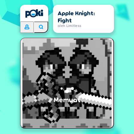
Apple Knight:
Fight
oleh Limitless
Memuat