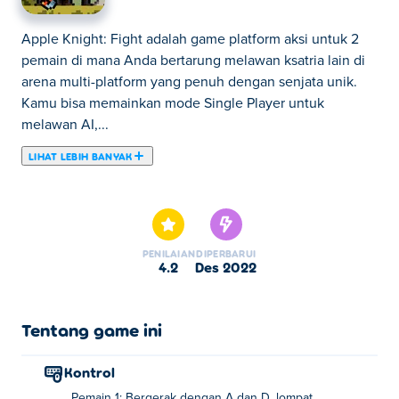
Apple Knight: Fight adalah game platform aksi untuk 2
pemain di mana Anda bertarung melawan ksatria lain di
arena multi-platform yang penuh dengan senjata unik.
Kamu bisa memainkan mode Single Player untuk
melawan AI,...
LIHAT LEBIH BANYAK
Apple Knight: Fight adalah game platform aksi untuk 2
pemain di mana Anda bertarung melawan ksatria lain di
arena multi-platform yang penuh dengan senjata unik.
Kamu bisa memainkan mode Single Player untuk
PENILAIAN
DIPERBARUI
melawan AI, atau mode Player Versus Player jika ingin
4.2
Des 2022
bertanding dengan teman. Yang harus Anda lakukan
hanyalah menghabiskan bar kesehatan musuh dengan
cara apa pun yang diperlukan. Pukul meriam pada waktu
Tentang game ini
yang tepat untuk meluncurkannya ke musuh untuk
menghasilkan kerusakan besar. Jika Anda tidak menyukai
Kontrol
jarak jauh dan proyektil, Anda dapat langsung melakukan
Pemain 1: Bergerak dengan A dan D, lompat