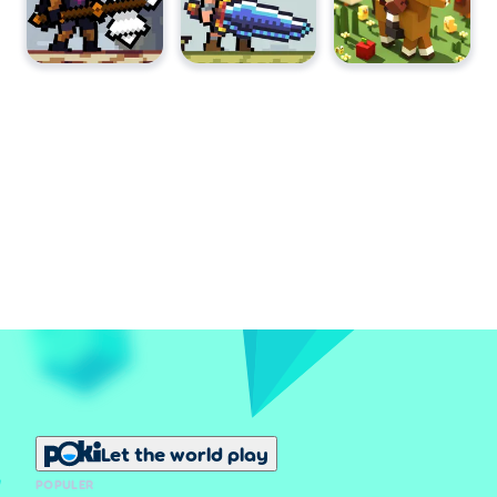
Anda dapat memainkan Apple Knight: Fight secara gratis
di Poki.
Bisakah saya memainkan Apple Knight: Fight
di perangkat seluler dan desktop?
Apple Knight: Fight dapat dimainkan di komputer dan
perangkat seluler Anda seperti ponsel dan tablet.
Let the world play
POPULER