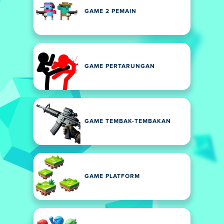
GAME 2 PEMAIN
GAME PERTARUNGAN
GAME TEMBAK-TEMBAKAN
GAME PLATFORM