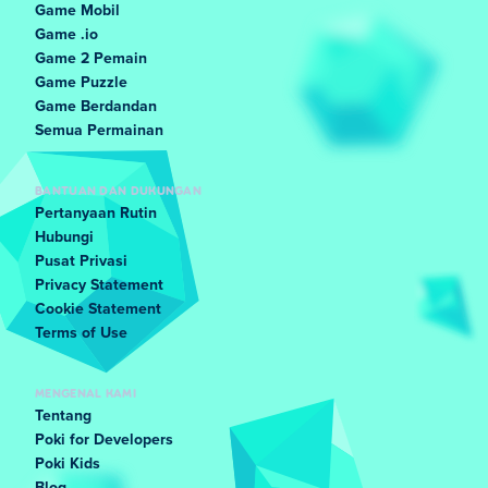
Game Mobil
Game .io
Game 2 Pemain
Game Puzzle
Game Berdandan
Semua Permainan
BANTUAN DAN DUKUNGAN
Pertanyaan Rutin
Hubungi
Pusat Privasi
Privacy Statement
Cookie Statement
Terms of Use
MENGENAL KAMI
Tentang
Poki for Developers
Poki Kids