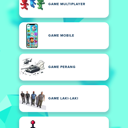
GAME MULTIPLAYER
GAME MOBILE
GAME PERANG
GAME LAKI-LAKI