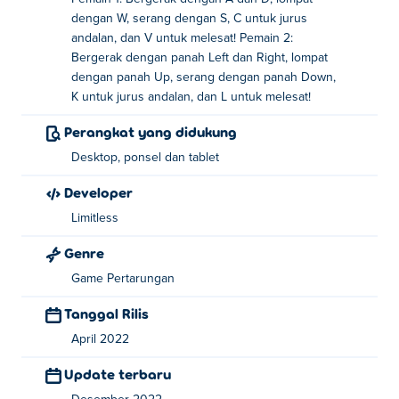
serangan jarak dekat dan menyerang dengan pedang
dengan W, serang dengan S, C untuk jurus
terpercaya Anda, atau mengambil jarahan yang
andalan, dan V untuk melesat! Pemain 2:
dijatuhkan oleh penyihir dan mencoba
Bergerak dengan panah Left dan Right, lompat
menggunakannya. Apakah Anda siap melawan setiap
dengan panah Up, serang dengan panah Down,
ksatria yang Anda hadapi menggunakan meriam, pedang,
K untuk jurus andalan, dan L untuk melesat!
bahan peledak, peningkatan kekuatan khusus, dan yang
Perangkat yang didukung
paling penting, apel?
Desktop, ponsel dan tablet
Bagaimana cara memainkan Apple Knight:
Developer
Bertarung?
Limitless
Pemain 1
Genre
Game Pertarungan
Pindahkan - tombol A/D
Tanggal Rilis
Lompat - W
April 2022
Serangan - S
Update terbaru
Kemampuan -C