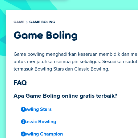
GAME
GAME BOLING
Game Boling
Game bowling menghadirkan keseruan membidik dan men
untuk menjatuhkan semua pin sekaligus. Sesuaikan sudut
termasuk Bowling Stars dan Classic Bowling.
FAQ
Apa Game Boling online gratis terbaik?
Bowling Stars
Classic Bowling
Bowling Champion