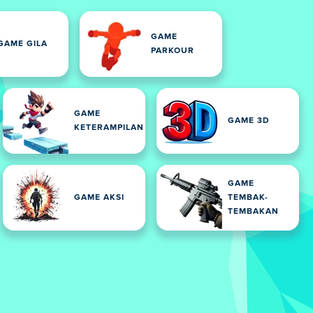
GAME
GAME GILA
PARKOUR
GAME
GAME 3D
KETERAMPILAN
GAME
GAME AKSI
TEMBAK-
TEMBAKAN