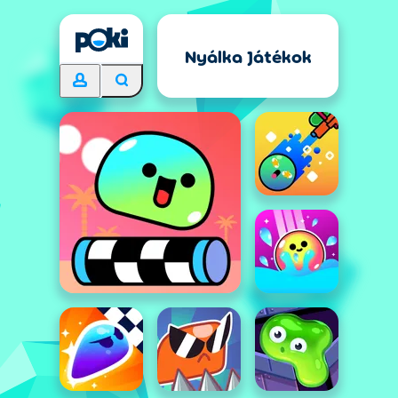
Nyálka Játékok