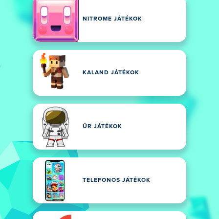
NITROME JÁTÉKOK
KALAND JÁTÉKOK
ŰR JÁTÉKOK
TELEFONOS JÁTÉKOK