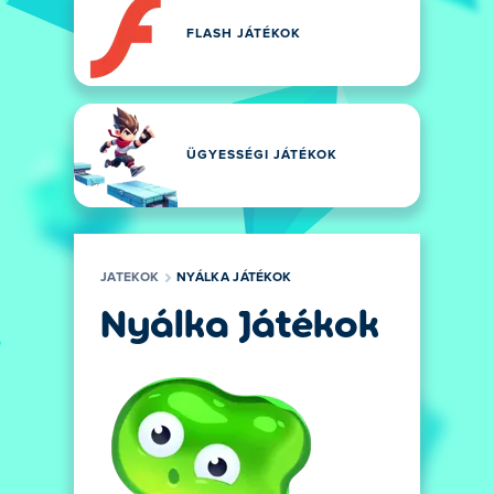
FLASH JÁTÉKOK
ÜGYESSÉGI JÁTÉKOK
JATEKOK
NYÁLKA JÁTÉKOK
Nyálka Játékok