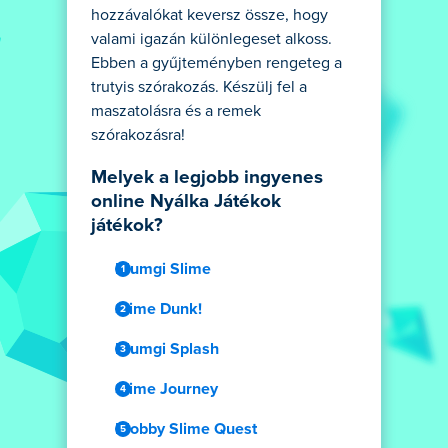
hozzávalókat keversz össze, hogy
valami igazán különlegeset alkoss.
Ebben a gyűjteményben rengeteg a
trutyis szórakozás. Készülj fel a
maszatolásra és a remek
szórakozásra!
Melyek a legjobb ingyenes
online Nyálka Játékok
játékok?
Blumgi Slime
Slime Dunk!
Blumgi Splash
Slime Journey
Blobby Slime Quest