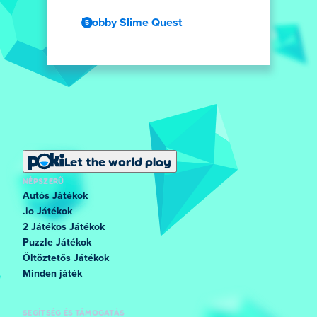
Blobby Slime Quest
Let the world play
NÉPSZERŰ
Autós Játékok
.io Játékok
2 Játékos Játékok
Puzzle Játékok
Öltöztetős Játékok
Minden játék
SEGÍTSÉG ÉS TÁMOGATÁS