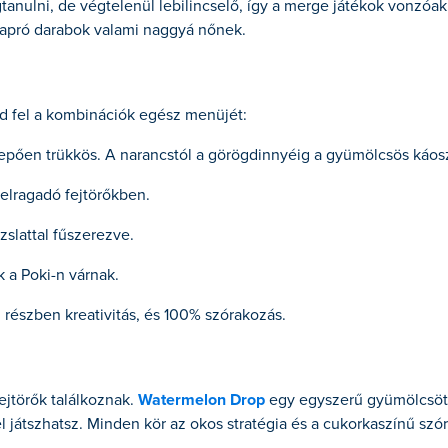
nulni, de végtelenül lebilincselő, így a merge játékok vonzóak 
z apró darabok valami naggyá nőnek.
d fel a kombinációk egész menüjét:
pően trükkös. A narancstól a görögdinnyéig a gyümölcsös káosz
lragadó fejtörőkben.
zslattal fűszerezve.
 a Poki-n várnak.
, részben kreativitás, és 100% szórakozás.
ejtörők találkoznak.
Watermelon Drop
egy egyszerű gyümölcsöt 
l játszhatsz. Minden kör az okos stratégia és a cukorkaszínű sz