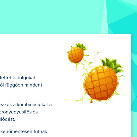
jlettebb dolgokat
ától függően mindent
rvezzék a kombinációkat a
oronyegyesítős és
jlődést.
zökkenőmentesen futnak