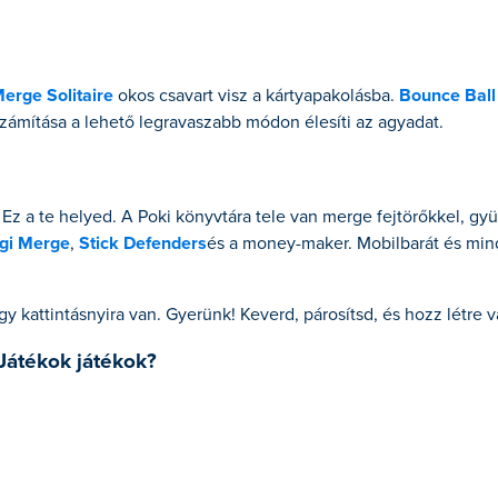
erge Solitaire
okos csavart visz a kártyapakolásba.
Bounce Ball
iszámítása a lehető legravaszabb módon élesíti az agyadat.
 Ez a te helyed. A Poki könyvtára tele van merge fejtörőkkel, gy
gi Merge
,
Stick Defenders
és a money-maker. Mobilbarát és mind
attintásnyira van. Gyerünk! Keverd, párosítsd, és hozz létre va
Játékok játékok?