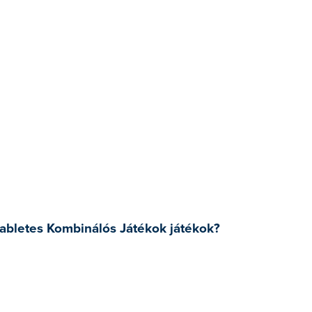
abletes Kombinálós Játékok játékok?