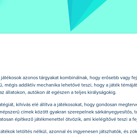
l a játékosok azonos tárgyakat kombinálnak, hogy erősebb vagy fe
erű, mégis addiktív mechanika lehetővé teszi, hogy a játék témáj
z állatokon, autókon át egészen a teljes királyságokig.
ratégiát, kihívás elé állítva a játékosokat, hogy gondosan megte
népszerű címek között gyakran szerepelnek sárkányegyesítős, t
atosan építkező játékmenettel ötvözik, ami kielégítővé teszi a fe
átékok letöltés nélkül, azonnal és ingyenesen játszhatók, és 