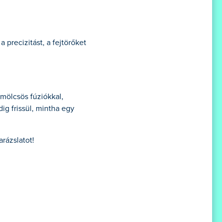
a precizitást, a fejtörőket
ümölcsös fúziókkal,
ig frissül, mintha egy
rázslatot!