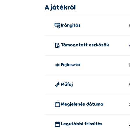
A játékról
Kattintson vagy koppintson a csirke kivál
Ki készítette a Chicken Merge 2-t?
Irányítás
A Chicken Merge 2-t a Beedo Games készíte
Merge
, circuit-master,
Clash Of Armour
,
Cl
Támogatott eszközök
Defense
, pirates-merger,
Pizza Tower
,
Egg
Hogyan játszhatok ingyen a Chick
Fejlesztő
A Chicken Merge 2-t ingyen játszhatja a P
Játszhatok a Chicken Merge 2-vel
Műfaj
A Chicken Merge 2 játszható számítógépe
Megjelenés dátuma
Legutóbbi frissítés