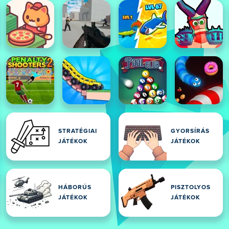
STRATÉGIAI
GYORSÍRÁS
JÁTÉKOK
JÁTÉKOK
HÁBORÚS
PISZTOLYOS
JÁTÉKOK
JÁTÉKOK