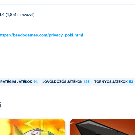
4.4 (4,851 szavazat)
https://beedogames.com/privacy_poki.html
TRATÉGIAI JÁTÉKOK
94
LÖVÖLDÖZŐS JÁTÉKOK
145
TORNYOS JÁTÉKOK
53
i