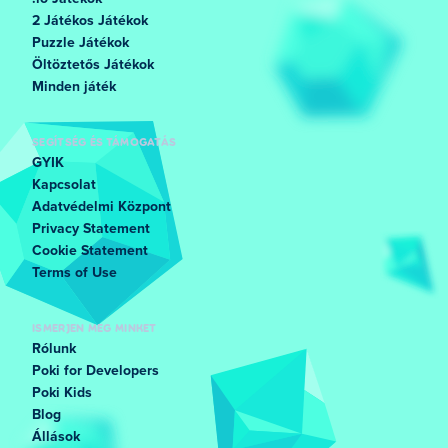
2 Játékos Játékok
Puzzle Játékok
Öltöztetős Játékok
Minden játék
SEGÍTSÉG ÉS TÁMOGATÁS
GYIK
Kapcsolat
Adatvédelmi Központ
Privacy Statement
Cookie Statement
Terms of Use
ISMERJEN MEG MINKET
Rólunk
Poki for Developers
Poki Kids
Blog
Állások