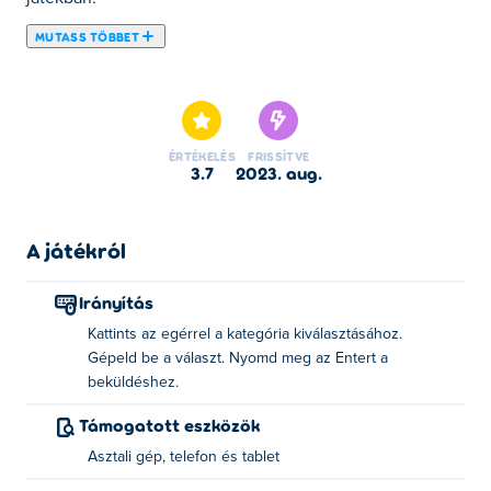
MUTASS TÖBBET
Itt játszhatod a következőt Google Feud. A Google Feud
a válogatott Fejtörő Játékok egyike.
ÉRTÉKELÉS
FRISSÍTVE
3.7
2023. aug.
A játékról
Irányítás
Kattints az egérrel a kategória kiválasztásához.
Gépeld be a választ. Nyomd meg az Entert a
beküldéshez.
Támogatott eszközök
Asztali gép, telefon és tablet