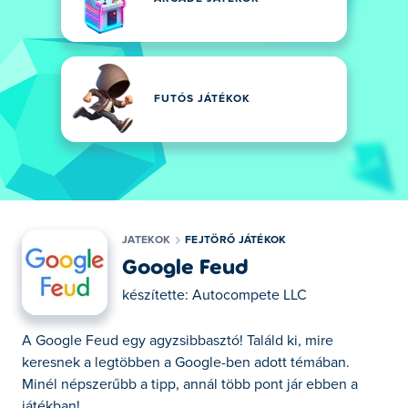
FUTÓS JÁTÉKOK
JATEKOK
FEJTÖRŐ JÁTÉKOK
Google Feud
készítette:
Autocompete LLC
A Google Feud egy agyzsibbasztó! Találd ki, mire
keresnek a legtöbben a Google-ben adott témában.
Minél népszerűbb a tipp, annál több pont jár ebben a
játékban!