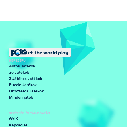
Let the world play
NÉPSZERŰ
Autós Játékok
.io Játékok
2 Játékos Játékok
Puzzle Játékok
Öltöztetős Játékok
Minden játék
SEGÍTSÉG ÉS TÁMOGATÁS
GYIK
Kapcsolat