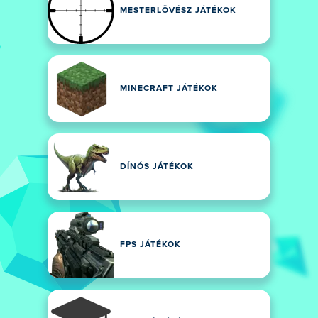
MESTERLÖVÉSZ JÁTÉKOK
MINECRAFT JÁTÉKOK
DÍNÓS JÁTÉKOK
FPS JÁTÉKOK