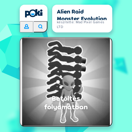
Alien Raid
Monster Evolution
készítette: Mad Pixel Games
LTD
Betöltés
folyamatban