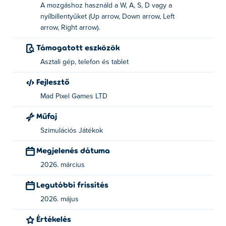
A mozgáshoz használd a W, A, S, D vagy a
nyílbillentyűket (Up arrow, Down arrow, Left
Kattints vagy koppints a választáshoz. Mozgáshoz
arrow, Right arrow).
használd a WASD-t, a nyílbillentyűket vagy a joystickot.
Támogatott eszközök
Ki alkotta meg az Alien Raid Monster Evolution
Asztali gép, telefon és tablet
játékot?
Fejlesztő
Az Alien Raid Monster Evolution-t a Mad Pixel Games
Mad Pixel Games LTD
LTD készítette. Ez az első játékuk a Poki-n!
Műfaj
Hogyan játszhatok ingyen az Alien Raid
Szimulációs Játékok
Monster Evolution játékkal?
Megjelenés dátuma
Ingyenesen játszhatsz az Alien Raid Monster Evolution
2026. március
játékkal a Poki oldalon.
Legutóbbi frissítés
Játszhatok az Alien Raid Monster Evolution
2026. május
játékkal mobileszközökön és asztali
számítógépen?
Értékelés