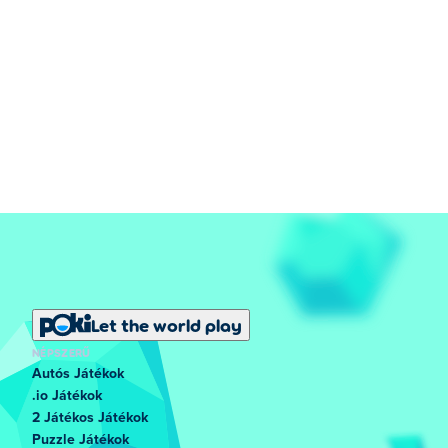
Let the world play
NÉPSZERŰ
Autós Játékok
.io Játékok
2 Játékos Játékok
Puzzle Játékok