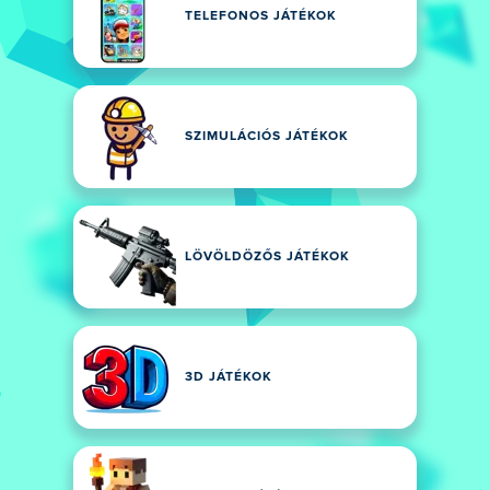
TELEFONOS JÁTÉKOK
SZIMULÁCIÓS JÁTÉKOK
LÖVÖLDÖZŐS JÁTÉKOK
3D JÁTÉKOK