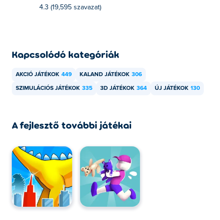
4.3 (19,595 szavazat)
Az Alien Raid Monster Evolution játszható számítógépen
és mobileszközökön, például telefonokon és
táblagépeken.
Kapcsolódó kategóriák
AKCIÓ JÁTÉKOK
449
KALAND JÁTÉKOK
306
SZIMULÁCIÓS JÁTÉKOK
335
3D JÁTÉKOK
364
ÚJ JÁTÉKOK
130
A fejlesztő további játékai