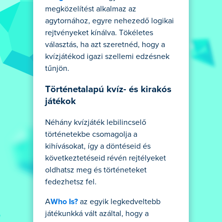
megközelítést alkalmaz az
agytornához, egyre nehezedő logikai
rejtvényeket kínálva. Tökéletes
választás, ha azt szeretnéd, hogy a
kvízjátékod igazi szellemi edzésnek
tűnjön.
Történetalapú kvíz- és kirakós
játékok
Néhány kvízjáték lebilincselő
történetekbe csomagolja a
kihívásokat, így a döntéseid és
következtetéseid révén rejtélyeket
oldhatsz meg és történeteket
fedezhetsz fel.
A
Who Is?
az egyik legkedveltebb
játékunkká vált azáltal, hogy a