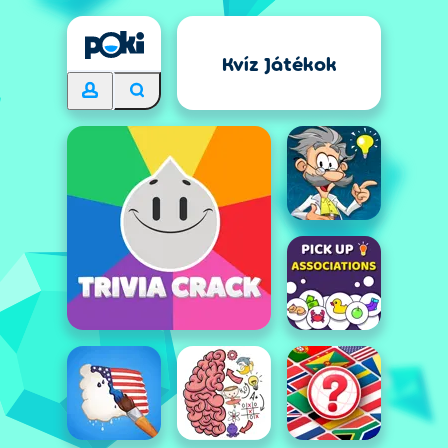
Kvíz Játékok