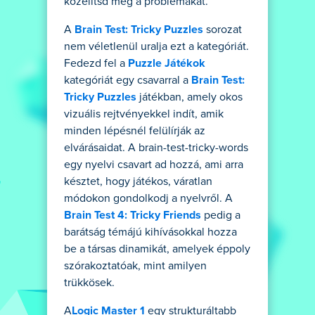
közelítsd meg a problémákat.
A
Brain Test: Tricky Puzzles
sorozat
nem véletlenül uralja ezt a kategóriát.
Fedezd fel a
Puzzle Játékok
kategóriát egy csavarral a
Brain Test:
Tricky Puzzles
játékban, amely okos
vizuális rejtvényekkel indít, amik
minden lépésnél felülírják az
elvárásaidat. A brain-test-tricky-words
egy nyelvi csavart ad hozzá, ami arra
késztet, hogy játékos, váratlan
módokon gondolkodj a nyelvről. A
Brain Test 4: Tricky Friends
pedig a
barátság témájú kihívásokkal hozza
be a társas dinamikát, amelyek éppoly
szórakoztatóak, mint amilyen
trükkösek.
A
Logic Master 1
egy strukturáltabb