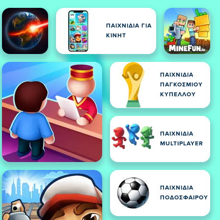
ΠΑΙΧΝΊΔΙΑ ΓΙΑ
ΚΙΝΗΤ
ΠΑΙΧΝΊΔΙΑ
ΠΑΓΚΌΣΜΙΟΥ
ΚΎΠΕΛΛΟΥ
ΠΑΙΧΝΊΔΙΑ
MULTIPLAYER
ΠΑΙΧΝΊΔΙΑ
ΠΟΔΟΣΦΑΙΡΟΥ