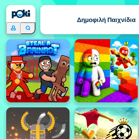
Δημοφιλή Παιχνίδια