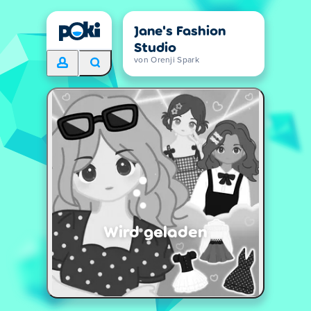
Jane's Fashion
Studio
von Orenji Spark
Wird geladen