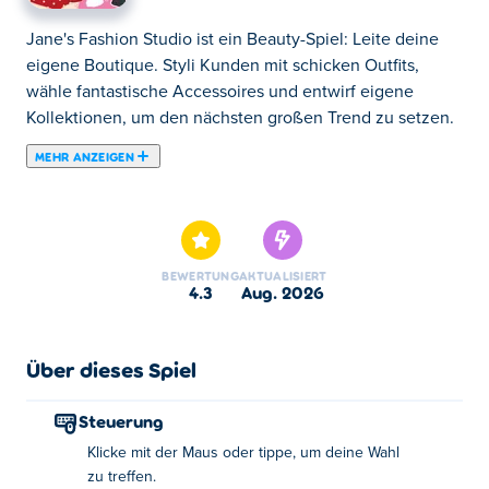
Jane's Fashion Studio ist ein Beauty-Spiel: Leite deine
eigene Boutique. Styli Kunden mit schicken Outfits,
wähle fantastische Accessoires und entwirf eigene
Kollektionen, um den nächsten großen Trend zu setzen.
MEHR ANZEIGEN
Jane's Fashion Studio ist ein stylisches Anziehspiel, in
dem Mode auf Storytelling trifft! Style mehrere
einzigartige Charaktere mit unzähligen Outfits, Frisuren
und Accessoires, entdecke ihre persönlichen
BEWERTUNG
AKTUALISIERT
Geschichten im Story-Modus und hilf ihnen, durch Mode
4.3
Aug. 2026
an Selbstvertrauen zu gewinnen. Stelle dich
thematischen Styling-Herausforderungen im
Herausforderungsmodus und erlebe lustige Momente,
Über dieses Spiel
wenn die Charaktere Updates und Nachrichten posten
und Komplimente in deinem In-Game-Feed erhalten. Bist
Steuerung
du bereit, umwerfende Looks zu kreieren und jede
Klicke mit der Maus oder tippe, um deine Wahl
Geschichte mit Stil zu gestalten?
zu treffen.