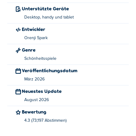
Wie spielt man Jane's Fashion Studio?
Unterstützte Geräte
Desktop, handy und tablet
Klicken oder tippen Sie, um Ihre Auswahl zu treffen.
Entwickler
Wer hat Jane's Fashion Studio gegründet?
Orenji Spark
Jane's Fashion Studio wurde von Orenji Spark
Genre
entwickelt. Dies ist ihr erstes Spiel auf Poki!
Schönheitsspiele
Wie kann ich Jane's Fashion Studio kostenlos
Veröffentlichungsdatum
spielen?
März 2026
Jane's Fashion Studio kannst du kostenlos auf Poki
Neuestes Update
spielen.
August 2026
Kann ich Jane's Fashion Studio auf
Bewertung
Mobilgeräten und Desktop-Computern
4.3 (73,197 Abstimmen)
spielen?
Jane's Fashion Studio kann auf Computern und mobilen