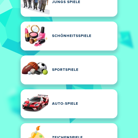
JUNGS SPIELE
SCHÖNHEITSSPIELE
SPORTSPIELE
AUTO-SPIELE
ZEICHENSPIELE