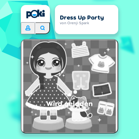
Dress Up Party
von Orenji Spark
Wird geladen