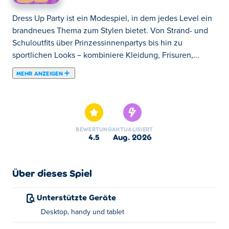
Dress Up Party ist ein Modespiel, in dem jedes Level ein
brandneues Thema zum Stylen bietet. Von Strand- und
Schuloutfits über Prinzessinnenpartys bis hin zu
sportlichen Looks – kombiniere Kleidung, Frisuren,...
MEHR ANZEIGEN
Dress Up Party ist ein Modespiel, in dem jedes Level ein
brandneues Thema zum Stylen bietet. Von Strand- und
Schuloutfits über Prinzessinnenpartys bis hin zu
sportlichen Looks – kombiniere Kleidung, Frisuren,
BEWERTUNG
AKTUALISIERT
Accessoires und sogar Haustiere, um das perfekte Outfit
4.5
Aug. 2026
zu kreieren. Im Versus-Modus kannst du dich dann in
thematischen Mode-Battles beweisen, dass dein Stil der
beste ist. Schalte neue Looks frei, experimentiere und
Über dieses Spiel
werde zum ultimativen Modestylisten. Dein Laufsteg
wartet!
Unterstützte Geräte
Desktop, handy und tablet
Wie spielt man „Anziehparty“?