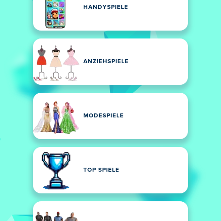
HANDYSPIELE
ANZIEHSPIELE
MODESPIELE
TOP SPIELE