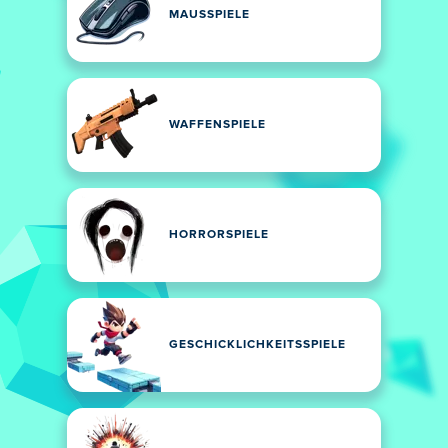
MAUSSPIELE
WAFFENSPIELE
HORRORSPIELE
GESCHICKLICHKEITSSPIELE