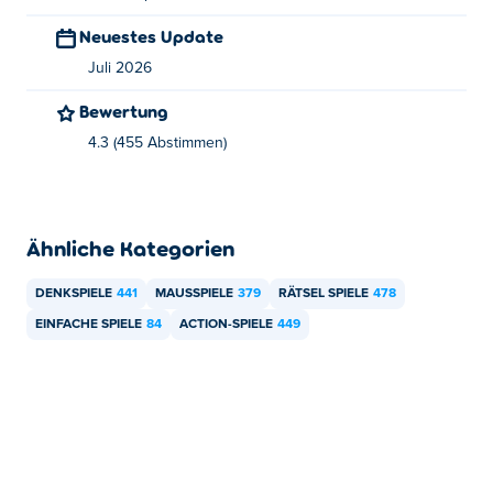
Dies ist ihr erstes Spiel auf Poki!
Neuestes Update
Wie kann ich Boomy World kostenlos spielen?
Juli 2026
Bewertung
Boomy World kannst du kostenlos auf Poki spielen.
4.3 (455 Abstimmen)
Kann ich Boomy World auf Mobilgeräten und
Desktop-Computern spielen?
Boomy World kann auf Computern und mobilen Geräten
Ähnliche Kategorien
wie Smartphones und Tablets gespielt werden.
DENKSPIELE
441
MAUSSPIELE
379
RÄTSEL SPIELE
478
EINFACHE SPIELE
84
ACTION-SPIELE
449