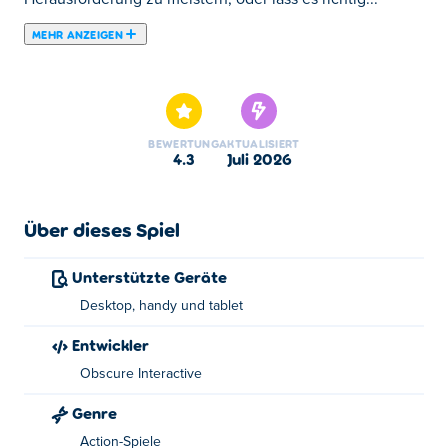
MEHR ANZEIGEN
Boomy World ist ein kniffliges Denkspiel voller kreativer
2D-Rätsel, in dem Bomben dein einziges Werkzeug sind.
Platziere sie im richtigen Winkel und Abstand, um jede
Herausforderung zu meistern, oder lass es richtig
BEWERTUNG
AKTUALISIERT
krachen und lass die Bomben den Bildschirm überfluten,
4.3
Juli 2026
wenn Subtilität nicht mehr ausreicht. Jedes Level ist eine
neue Herausforderung, und die perfekte Sprengstrategie
zu finden, macht die Hälfte des Spaßes aus. Denk clever,
Über dieses Spiel
lass es krachen und versuche, dich durch jedes Level zu
sprengen!
Unterstützte Geräte
Desktop, handy und tablet
Wie spielt man Boomy World?
Entwickler
Zum Abspielen klicken oder tippen!
Obscure Interactive
Wer hat Boomy World erschaffen?
Genre
Action-Spiele
Boomy World wurde von Obscure Interactive entwickelt.