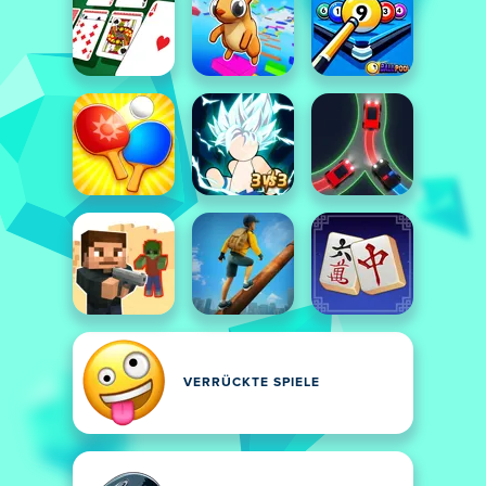
VERRÜCKTE SPIELE