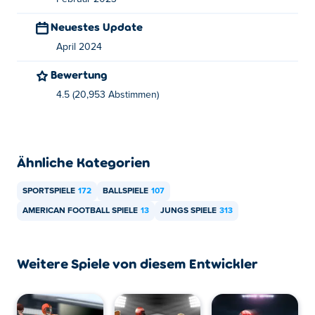
umzuwandeln. Wählen Sie verschiedene Züge aus dem
Spielbuch, um ein wunderbares Passspiel aufzubauen,
Neuestes Update
oder versuchen Sie, ein paar Meter für sich zu ergattern
April 2024
und ein anderes Spiel aufzubauen.
Bewertung
Bewegen - Pfeiltasten
4.5 (20,953 Abstimmen)
Passen/Spielen - A/S/D
Auftrieb - W
Ähnliche Kategorien
Schnappball - Leertaste
Menünavigation - Maus
SPORTSPIELE
172
BALLSPIELE
107
AMERICAN FOOTBALL SPIELE
13
JUNGS SPIELE
313
Wer hat 4th und Goal 2023 erschaffen?
4th und Goal 2023 wurden von Glowmonkey erstellt.
Weitere Spiele von diesem Entwickler
Spielen Sie ihre anderen Sportspiele auf
Poki
:
linebacker-alley, linebacker-alley-2, 4th-and-goal-2013,
4th-and-goal-2014,
4th and Goal 2018
,
4th and Goal 2019
,