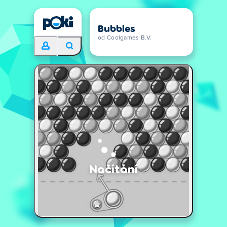
Bubbles
od Coolgames B.V.
Načítání