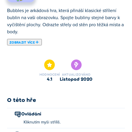
Bubbles je arkádová hra, která přináší klasické střílení
bublin na vaši obrazovku. Spojte bubliny stejné barvy k
vyčištění plochy. Odrazte střely od stěn pro těžká místa a
body.
ZOBRAZIT VÍCE
Zde si můžeš zahrát Bubbles. Bubbles je jednou z našich
vybraných Dovednostní Hry.
HODNOCENÍ
AKTUALIZOVÁNO
4.1
listopad 2020
O této hře
Ovládání
Kliknutím myši střílíš.