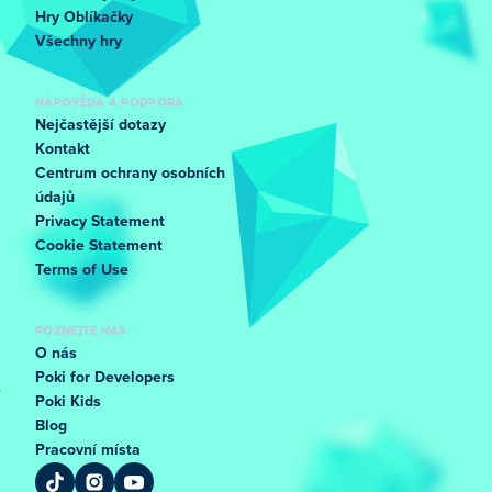
Hry Oblíkačky
Všechny hry
NÁPOVĚDA A PODPORA
Nejčastější dotazy
Kontakt
Centrum ochrany osobních
údajů
Privacy Statement
Cookie Statement
Terms of Use
POZNEJTE NÁS
O nás
Poki for Developers
Poki Kids
Blog
Pracovní místa