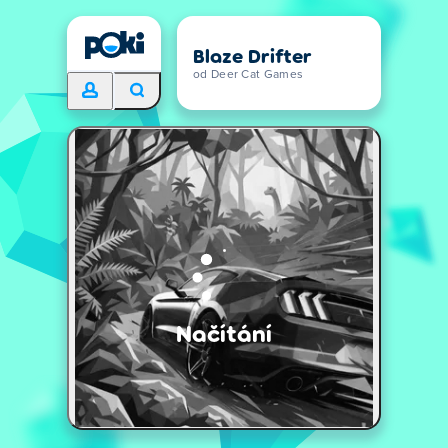
Blaze Drifter
od Deer Cat Games
Načítání