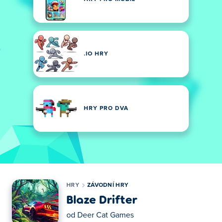
.IO HRY
HRY PRO DVA
HRY
ZÁVODNÍ HRY
Blaze Drifter
od
Deer Cat Games