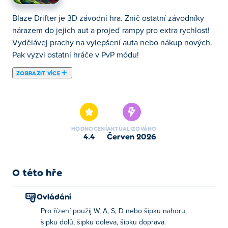
Blaze Drifter je 3D závodní hra. Znič ostatní závodníky
nárazem do jejich aut a projeď rampy pro extra rychlost!
Vydělávej prachy na vylepšení auta nebo nákup nových.
Pak vyzvi ostatní hráče v PvP módu!
ZOBRAZIT VÍCE
Blaze Drifter je vzrušující 3D řidičská hra, ve které se
chcete stát nejrychlejším řidičem na silnici! Zrychlete,
zatáčejte, driftujte, skákejte a sundávejte – provádějte
všechny kaskadérské kousky a triky, abyste zůstali
HODNOCENÍ
AKTUALIZOVÁNO
napřed! Zdokonalujte své dovednosti dokončením úrovní
4.4
červen 2026
jednu po druhé, nebo přejděte do režimu PvP a vyzvěte
ostatní hráče. Sbírejte mince na cestách a získejte
odměny z každého zápasu, abyste si mohli koupit
O této hře
chladnější auta. Jste připraveni dokázat, že jste nejlepší
řidič všech dob?
Ovládání
Pro řízení použij W, A, S, D nebo šipku nahoru,
Jak hrát Blaze Drifter?
šipku dolů, šipku doleva, šipku doprava.