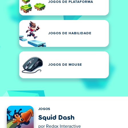
JOGOS DE PLATAFORMA
JOGOS DE HABILIDADE
JOGOS DE MOUSE
JOGOS
Squid Dash
por
Redox Interactive