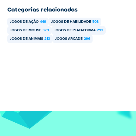
Categorias relacionadas
JOGOS DE AÇÃO
449
JOGOS DE HABILIDADE
508
JOGOS DE MOUSE
379
JOGOS DE PLATAFORMA
292
JOGOS DE ANIMAIS
213
JOGOS ARCADE
296