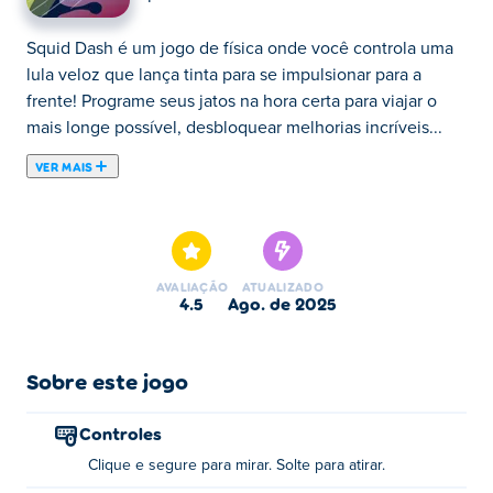
Squid Dash é um jogo de física onde você controla uma
lula veloz que lança tinta para se impulsionar para a
frente! Programe seus jatos na hora certa para viajar o
mais longe possível, desbloquear melhorias incríveis...
VER MAIS
Squid Dash é um jogo de física onde você controla uma
lula veloz que lança tinta para se impulsionar para a
frente! Programe seus jatos na hora certa para viajar o
mais longe possível, desbloquear melhorias incríveis para
AVALIAÇÃO
ATUALIZADO
aprimorar as habilidades da sua lula e ver até onde você
4.5
ago. de 2025
consegue ir a cada corrida. É simples, viciante e sempre
um desafio superar sua melhor distância. Pronto para
correr pela cidade?
Sobre este jogo
Como jogar Squid Dash?
Controles
Clique e segure para mirar. Solte para atirar.
Clique e segure para mirar, solte para atirar.