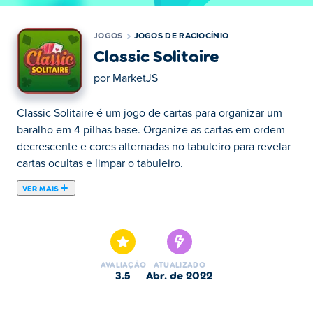
JOGOS
JOGOS DE RACIOCÍNIO
Classic Solitaire
por
MarketJS
Classic Solitaire é um jogo de cartas para organizar um
baralho em 4 pilhas base. Organize as cartas em ordem
decrescente e cores alternadas no tabuleiro para revelar
cartas ocultas e limpar o tabuleiro.
VER MAIS
Classic Solitaire é um jogo de reflexão criado por
MarketJS. Desfrute de uma experiência de Paciência
verdadeiramente clássica, onde você constrói pilhas de
naipes em ordem crescente, do Ás ao Rei. Reorganize as
AVALIAÇÃO
ATUALIZADO
cartas viradas para cima em ordem decrescente e cores
3.5
abr. de 2022
alternadas. Classic Solitaire tem animações suaves, belos
gráficos e um tema relaxante para que você possa