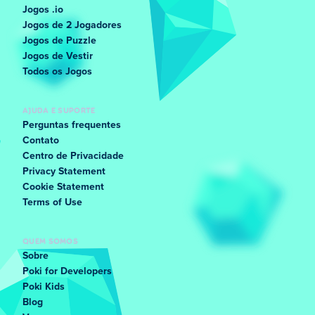
Jogos .io
Jogos de 2 Jogadores
Jogos de Puzzle
Jogos de Vestir
Todos os Jogos
AJUDA E SUPORTE
Perguntas frequentes
Contato
Centro de Privacidade
Privacy Statement
Cookie Statement
Terms of Use
QUEM SOMOS
Sobre
Poki for Developers
Poki Kids
Blog