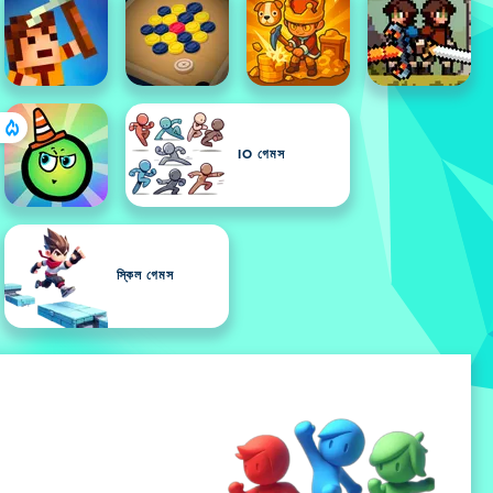
IO গেমস
স্কিল গেমস