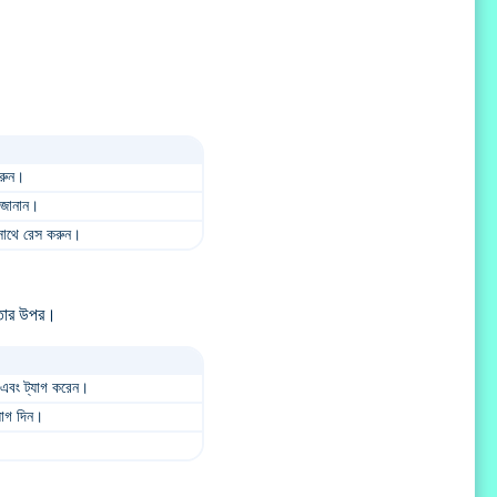
করুন।
ণ জানান।
সাথে রেস করুন।
 তার উপর।
 এবং ট্যাগ করেন।
যোগ দিন।