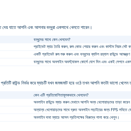
ে দেয় যাতে আপনি এবং আপনার বন্ধুরা একসাথে খেলতে পারেন।
বন্ধুদের সাথে কেন খেলবেন?
প্রাইভেট ম্যাচ তৈরি করুন, রুম কোড শেয়ার করুন এবং কাস্টম নিয়ম সেট 
একটি প্রাইভেট রুম শুরু করুন এবং বন্ধুদের ব্যাটল রয়্যাল রাউন্ডে আমন্ত্র
বন্ধুদের সাথে অনলাইন অবস্ট্যাকল কোর্সে যোগ দিন এবং একই সেশনে এক
 প্রতিটি রাউন্ড নির্ভর করে ম্যাচটি যখন জমজমাট হয়ে ওঠে তখন আপনি কতটা ভালো খেলেন
কেন এটি প্রতিযোগিতামূলকভাবে খেলবেন?
অনলাইন রাউন্ডে ম্যাচ করুন যেখানে আপনি অন্য খেলোয়াড়দের তাড়া করেন
অন্যান্য খেলোয়াড়দের সাথে দ্রুত অনলাইন লড়াইয়ের জন্য FPS লবিতে 
অনলাইন দাবা ম্যাচে আসল প্রতিপক্ষের বিরুদ্ধে পালা করে খেলুন।