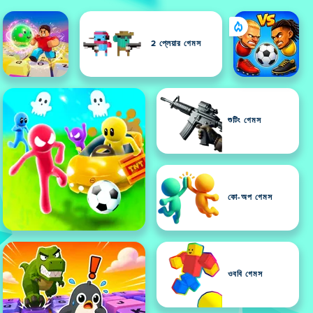
2 প্লেয়ার গেমস
শুটিং গেমস
কো-অপ গেমস
ওববি গেমস