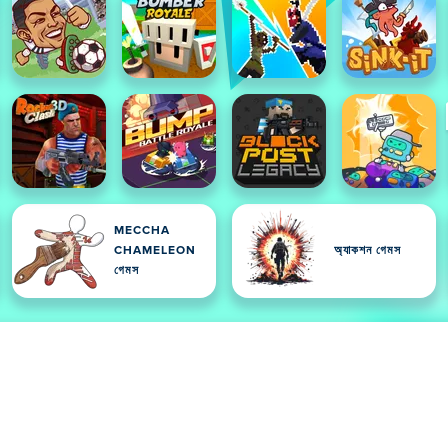
MECCHA
CHAMELEON
অ্যাকশন গেমস
গেমস