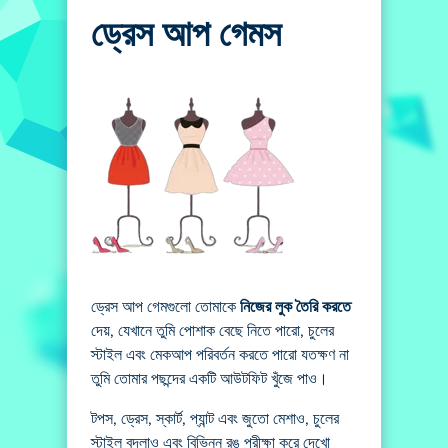
ড্রেস আপ গেমস
ড্রেস আপ গেমগুলো তোমাকে
নিজের লুক তৈরি করতে
দেয়, যেখানে তুমি পোশাক বেছে নিতে পারো, চুলের
স্টাইল এবং মেকআপ পরিবর্তন করতে পারো যতক্ষণ না
তুমি তোমার পছন্দের একটি আউটফিট খুঁজে পাও।
টপস, ড্রেস, স্কার্ট, প্যান্ট এবং জুতো মেশাও, চুলের
স্টাইল বদলাও এবং বিভিন্ন রঙ পরীক্ষা করে দেখো