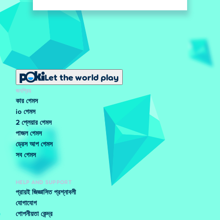
Let the world play
জনপ্রিয়
কার গেমস
io গেমস
2 প্লেয়ার গেমস
পাজল গেমস
ড্রেস আপ গেমস
সব গেমস
HELP AND SUPPORT
প্রায়ই জিজ্ঞাসিত প্রশ্নাবলী
যোগাযোগ
গোপনীয়তা কেন্দ্র