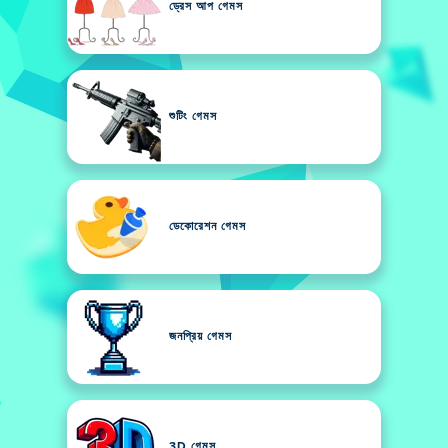
ড্রেস আপ গেমস
শুটিং গেমস
ডেকোরেশন গেমস
জনপ্রিয় গেমস
3D গেমস