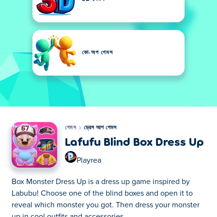
কো-অপ গেমস
গেমস
ড্রেস আপ গেমস
Lafufu Blind Box Dress Up
Playrea
Box Monster Dress Up is a dress up game inspired by
Labubu! Choose one of the blind boxes and open it to
reveal which monster you got. Then dress your monster
up in cool outfits and accessories.