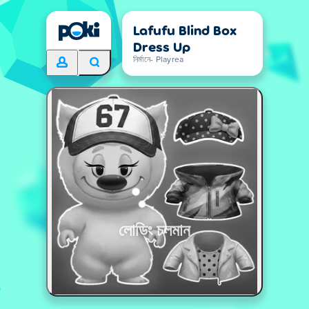
Lafufu Blind Box
Dress Up
নির্মানে- Playrea
লোডিং চলমান