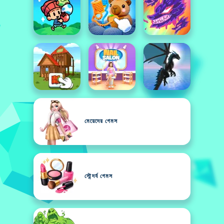
মেয়েদের গেমস
সৌন্দর্য গেমস