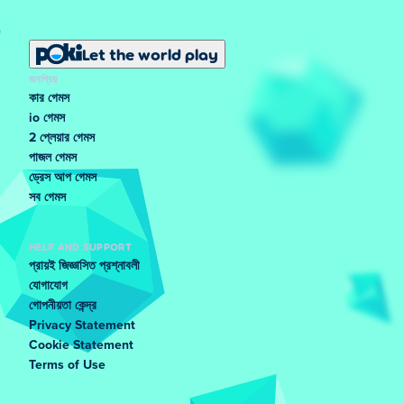
Let the world play
জনপ্রিয়
কার গেমস
io গেমস
2 প্লেয়ার গেমস
পাজল গেমস
ড্রেস আপ গেমস
সব গেমস
HELP AND SUPPORT
প্রায়ই জিজ্ঞাসিত প্রশ্নাবলী
যোগাযোগ
গোপনীয়তা কেন্দ্র
Privacy Statement
Cookie Statement
Terms of Use