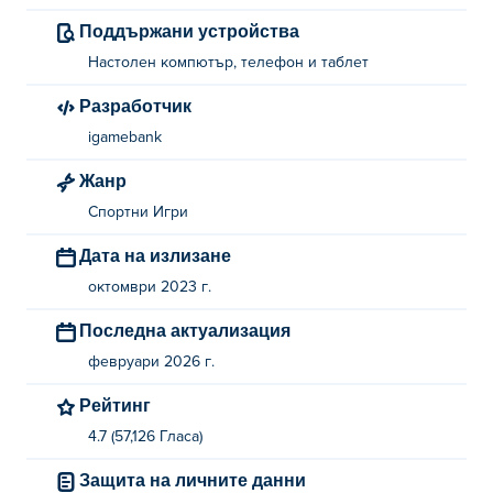
Как се играе 2 Minute Football: Helmet Bowl?
Поддържани устройства
Щракнете: можете да щракнете навсякъде на
Настолен компютър, телефон и таблет
полето, за да хвърлите топката!
Разработчик
Щракнете и плъзнете: можете да плъзнете
igamebank
мишката си по екрана, за да управлявате
героя си, докато бягате!
Жанр
Кой създаде 2 Minute Football: Helmet Bowl?
Спортни Игри
Дата на излизане
2 Minute Football: Helmet Bowl е създаден от
igamebank. Това е първата им игра на Poki (Поки)!
октомври 2023 г.
Последна актуализация
Как мога да играя 2 Minute Football: Helmet
Bowl безплатно?
февруари 2026 г.
Рейтинг
Можете да играете 2 Minute Football: Helmet Bowl
безплатно на Poki.
4.7 (57,126 Гласa)
Защита на личните данни
Мога ли да играя 2 Minute Football: Helmet